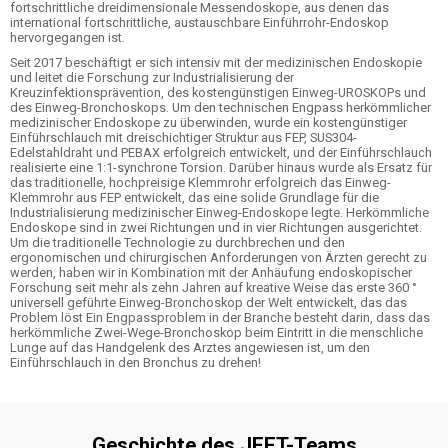
fortschrittliche dreidimensionale Messendoskope, aus denen das
international fortschrittliche, austauschbare Einführrohr-Endoskop
hervorgegangen ist.
Seit 2017 beschäftigt er sich intensiv mit der medizinischen Endoskopie
und leitet die Forschung zur Industrialisierung der
Kreuzinfektionsprävention, des kostengünstigen Einweg-UROSKOPs und
des Einweg-Bronchoskops. Um den technischen Engpass herkömmlicher
medizinischer Endoskope zu überwinden, wurde ein kostengünstiger
Einführschlauch mit dreischichtiger Struktur aus FEP, SUS304-
Edelstahldraht und PEBAX erfolgreich entwickelt, und der Einführschlauch
realisierte eine 1:1-synchrone Torsion. Darüber hinaus wurde als Ersatz für
das traditionelle, hochpreisige Klemmrohr erfolgreich das Einweg-
Klemmrohr aus FEP entwickelt, das eine solide Grundlage für die
Industrialisierung medizinischer Einweg-Endoskope legte. Herkömmliche
Endoskope sind in zwei Richtungen und in vier Richtungen ausgerichtet.
Um die traditionelle Technologie zu durchbrechen und den
ergonomischen und chirurgischen Anforderungen von Ärzten gerecht zu
werden, haben wir in Kombination mit der Anhäufung endoskopischer
Forschung seit mehr als zehn Jahren auf kreative Weise das erste 360 °
universell geführte Einweg-Bronchoskop der Welt entwickelt, das das
Problem löst Ein Engpassproblem in der Branche besteht darin, dass das
herkömmliche Zwei-Wege-Bronchoskop beim Eintritt in die menschliche
Lunge auf das Handgelenk des Arztes angewiesen ist, um den
Einführschlauch in den Bronchus zu drehen!
Geschichte des JEET-Teams