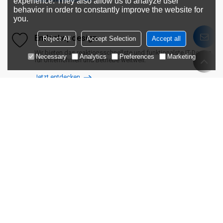
experience. They also allow us to analyze user
behavior in order to constantly improve the website for
you.
Endoskopdesign
Reject All
Accept Selection
Accept all
Wir bieten das reaktionsschnellste und funktionalste IT-Design
Necessary
Analytics
Preferences
Marketing
für Unternehmen und Betriebe weltweit.
Jetzt entdecken
Endoskopdesign
Wir bieten das reaktionsschnellste und funktionalste IT-Design
für Unternehmen und Betriebe weltweit.
Jetzt entdecken
Vorverkauf
Nach dem Verkauf
7 x 24 Stunden technische
ein Jahr kostenlose Garantie,