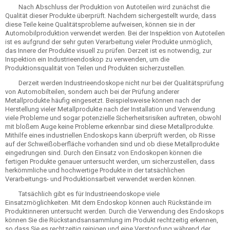
Nach Abschluss der Produktion von Autoteilen wird zunächst die
Qualität dieser Produkte überprüft. Nachdem sichergestellt wurde, dass
diese Teile keine Qualitätsprobleme aufweisen, können sie in der
Automobilproduktion verwendet werden. Bei der Inspektion von Autoteilen
ist es aufgrund der sehr guten Verarbeitung vieler Produkte unmöglich,
das Innere der Produkte visuell zu prüfen. Derzeit ist es notwendig, zur
Inspektion ein Industrieendoskop zu verwenden, um die
Produktionsqualität von Teilen und Produkten sicherzustellen.
Derzeit werden Industrieendoskope nicht nur bei der Qualitätsprüfung
von Automobilteilen, sondern auch bei der Prüfung anderer
Metallprodukte häufig eingesetzt. Beispielsweise können nach der
Herstellung vieler Metallprodukte nach der Installation und Verwendung
viele Probleme und sogar potenzielle Sicherheitsrisiken auftreten, obwohl
mit bloßem Auge keine Probleme erkennbar sind diese Metallprodukte.
Mithilfe eines industriellen Endoskops kann überprüft werden, ob Risse
auf der Schweißoberfläche vorhanden sind und ob diese Metallprodukte
eingedrungen sind. Durch den Einsatz von Endoskopen können die
fertigen Produkte genauer untersucht werden, um sicherzustellen, dass
herkömmliche und hochwertige Produkte in der tatsächlichen
Verarbeitungs- und Produktionsarbeit verwendet werden können.
Tatsächlich gibt es für Industrieendoskope viele
Einsatzmöglichkeiten. Mit dem Endoskop können auch Rückstände im
Produktinneren untersucht werden. Durch die Verwendung des Endoskops
können Sie die Rückstandsansammlung im Produkt rechtzeitig erkennen,
so dass Sie es rechtzeitig reinigen und eine Verstopfung während der