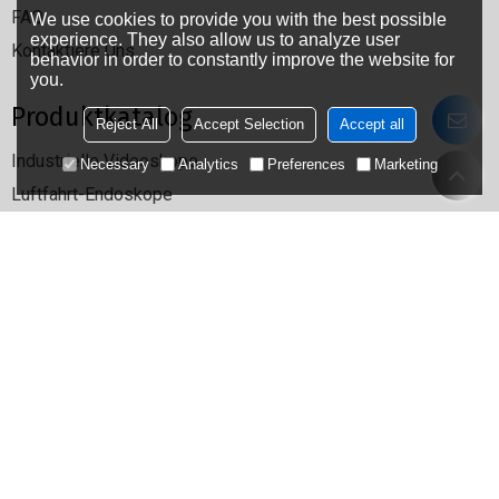
FAQ
We use cookies to provide you with the best possible
experience. They also allow us to analyze user
Kontaktiere Uns
behavior in order to constantly improve the website for
you.
Produktkatalog
Reject All
Accept Selection
Accept all
Industrielle Videoskope
Necessary
Analytics
Preferences
Marketing
Luftfahrt-Endoskope
Endoskope vermessen
Sicherheitsvideoskope der Polizei
Kfz-Videoskope
Maßgeschneiderte Endoskope
Youtube