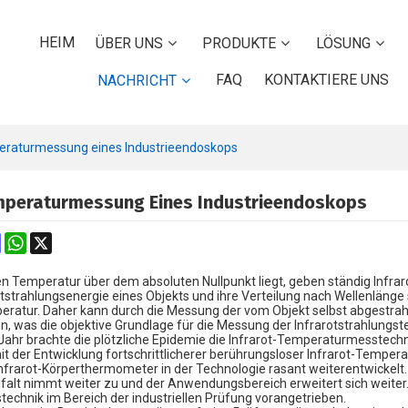
HEIM
ÜBER UNS
PRODUKTE
LÖSUNG
FAQ
KONTAKTIERE UNS
NACHRICHT
eraturmessung eines Industrieendoskops
emperaturmessung Eines Industrieendoskops
k
erest
Mastodon
WhatsApp
X
ren Temperatur über dem absoluten Nullpunkt liegt, geben ständig Infr
otstrahlungsenergie eines Objekts und ihre Verteilung nach Wellenlä
ratur. Daher kann durch die Messung der vom Objekt selbst abgestrah
 was die objektive Grundlage für die Messung der Infrarotstrahlungste
ahr brachte die plötzliche Epidemie die Infrarot-Temperaturmesstechn
it der Entwicklung fortschrittlicherer berührungsloser Infrarot-Tempe
nfrarot-Körperthermometer in der Technologie rasant weiterentwickelt. 
elfalt nimmt weiter zu und der Anwendungsbereich erweitert sich weiter.
chnik im Bereich der industriellen Prüfung vorangetrieben.