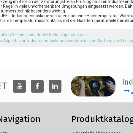
rkzeug im Bereich der zerstörungsfreien Prüfung müssen Industrieend
er Regel in viele unvorhersehbare Umgebungen eingesetzt werden. Da
turmesstechnik besonders wichtig.
r JEET-
Industrieendoskope
verfügen über eine Hochtemperatur-Warnfunk
Infrarot-Temperaturmessfunktion, mit der Hochtemperaturteile berüh
ählen Sie eine industrielle Endoskopsonde aus!
e Aspekte von Industrieendoskopen werden bei der Wartung von Ums
Ind
ET
Navigation
Produktkatalo