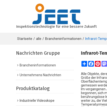
Inspektionstechnologie für eine bessere Zukunft
Startseite
/
alle
/
Brancheninformationen
/
Infrarot-Temp
Nachrichten Gruppe
Infrarot-T
Share
Faceboo
Pint
Brancheninformationen
Alle Objekte, de
Unternehmens Nachrichten
Größe der Infrar
Oberflächentempe
gemessen werden,
Produktkatalog
Im vergangenen J
begonnen, sich m
berührungslose I
Industrielle Videoskope
weiter zu, die Vi
Temperaturmesste