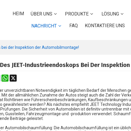
HEIM
ÜBER UNS
PRODUKTE
LÖSUNG
FAQ
KONTAKTIERE UNS
NACHRICHT
 bei der Inspektion der Automobilmontage!
 Des JEET-Industrieendoskops Bei Der Inspektio
k
erest
Mastodon
WhatsApp
X
ner unverzichtbaren Notwendigkeit im täglichen Bedarf der Menschen ge
Mit der allmählichen Zunahme der Autos steigt auch die Zahl der Verkehr
at Richtlinien wie Führerscheinbeschränkungen, Kaufbeschränkungen u
to gewährleistet werden? Als nächstes empfiehlt JEET Technology Indus
Prüfungen. Die Sicherheit von Automobilen ist definitiv untrennbar mit 
, Gussteilen, Fahrzeugmontage und -produktion verwendet. Schaumfül
nde Beiträge geleistet.
r Automobilschaumfüllung: Die Automobilschaumfüllung ist ein übliche