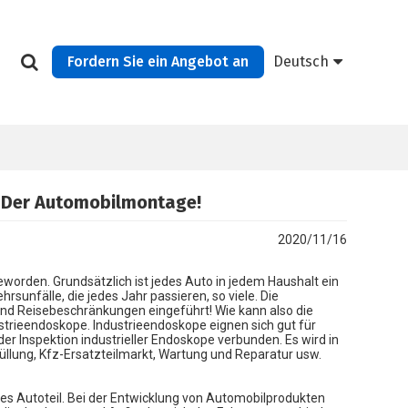
Fordern Sie ein Angebot an
Deutsch
n Der Automobilmontage!
2020/11/16
worden. Grundsätzlich ist jedes Auto in jedem Haushalt ein
sunfälle, die jedes Jahr passieren, so viele. Die
nd Reisebeschränkungen eingeführt! Wie kann also die
trieendoskope. Industrieendoskope eignen sich gut für
der Inspektion industrieller Endoskope verbunden. Es wird in
lung, Kfz-Ersatzteilmarkt, Wartung und Reparatur usw.
s Autoteil. Bei der Entwicklung von Automobilprodukten