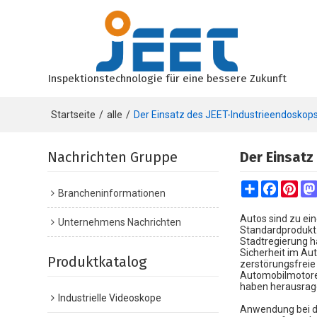
Inspektionstechnologie für eine bessere Zukunft
Startseite
/
alle
/
Der Einsatz des JEET-Industrieendoskops
Nachrichten Gruppe
Der Einsatz
Share
Faceboo
Pint
Brancheninformationen
Autos sind zu ei
Unternehmens Nachrichten
Standardprodukt. 
Stadtregierung h
Sicherheit im Au
Produktkatalog
zerstörungsfreie 
Automobilmotoren
haben herausrage
Industrielle Videoskope
Anwendung bei de