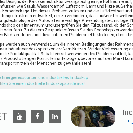
des Designs der Karosseriestruktur zwangsläufig einige Hohlräume auf
flüssen wie Staub, Wasserdampf, Luftstrom, Lärm und Hitze außerhal
 h. Körperleckage. Um dieses Problem zu lösen und die Luftdichtheit u
htungsstrukturen entwickelt, um zu verhindern, dass äußere Umweltein
ungstechnologie des Autos ist eine wichtige Anwendungstechnologie. Na
ndoskop den Innenraum und überprüfen Sie den Füllzustand, ob der Sch
üllt oder fehlt. Zu diesem Zeitpunkt müssen Sie das Endoskop verwenden
en Blick verstehen und diese internen Probleme effektiv lösen, ohne di
ope
werden auch verwendet, um die inneren Bedingungen des Rahmens zu
leines Industrieendoskop ist von großem Nutzen. Mit der Verbesserung
die Produktqualität. Sobald ein schwerwiegendes Problem auftritt, kann
es Produkt strengen Kontrollen unterzogen, bevor es auf den Markt kom
ansportmitteln der Menschen zu gewährleisten!
 Energieressourcen und industrielles Endoskop
hlen Sie eine industrielle Endoskopsonde aus!
Ind
ET