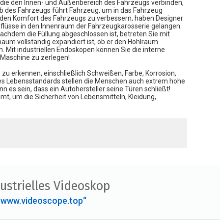
, die den Innen- und Außenbereich des Fahrzeugs verbinden,
b des Fahrzeugs führt Fahrzeug, um in das Fahrzeug
nd den Komfort des Fahrzeugs zu verbessern, haben Designer
flüsse in den Innenraum der Fahrzeugkarosserie gelangen.
chdem die Füllung abgeschlossen ist, betreten Sie mit
aum vollständig expandiert ist, ob er den Hohlraum
. Mit industriellen Endoskopen können Sie die interne
e Maschine zu zerlegen!
 erkennen, einschließlich Schweißen, Farbe, Korrosion,
 des Lebensstandards stellen die Menschen auch extrem hohe
 es sein, dass ein Autohersteller seine Türen schließt!
mt, um die Sicherheit von Lebensmitteln, Kleidung,
ustrielles Videoskop
„www.videoscope.top“