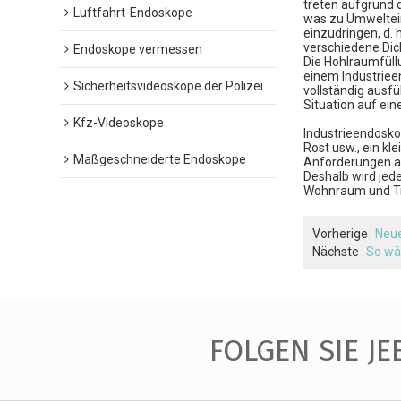
treten aufgrund 
Luftfahrt-Endoskope
was zu Umweltein
einzudringen, d.
verschiedene Dic
Endoskope vermessen
Die Hohlraumfüll
einem Industriee
Sicherheitsvideoskope der Polizei
vollständig ausf
Situation auf ein
Kfz-Videoskope
Industrieendosk
Rost usw., ein k
Maßgeschneiderte Endoskope
Anforderungen an 
Deshalb wird jed
Wohnraum und Tr
Vorherige
Neue
Nächste
So wä
FOLGEN SIE JE