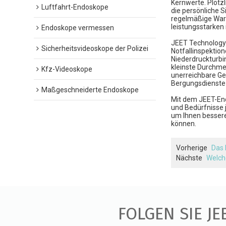
Kernwerte. Plötz
Luftfahrt-Endoskope
die persönliche 
regelmäßige Wart
leistungsstarken
Endoskope vermessen
JEET Technology
Sicherheitsvideoskope der Polizei
Notfallinspektion
Niederdruckturbi
kleinste Durchmes
Kfz-Videoskope
unerreichbare Ge
Bergungsdienste i
Maßgeschneiderte Endoskope
Mit dem JEET-End
und Bedürfnisse 
um Ihnen bessere
können.
Vorherige
Das 
Nächste
Welch
FOLGEN SIE JE