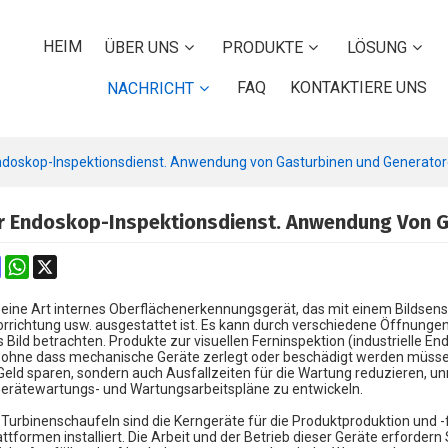
HEIM
ÜBER UNS
PRODUKTE
LÖSUNG
FAQ
KONTAKTIERE UNS
NACHRICHT
 Endoskop-Inspektionsdienst. Anwendung von Gasturbinen und Generato
er Endoskop-Inspektionsdienst. Anwendung Von 
k
erest
Mastodon
WhatsApp
X
eine Art internes Oberflächenerkennungsgerät, das mit einem Bildsensor,
richtung usw. ausgestattet ist. Es kann durch verschiedene Öffnunge
s Bild betrachten. Produkte zur visuellen Ferninspektion (industrielle
n, ohne dass mechanische Geräte zerlegt oder beschädigt werden müsse
el Geld sparen, sondern auch Ausfallzeiten für die Wartung reduzieren,
Gerätewartungs- und Wartungsarbeitspläne zu entwickeln.
Turbinenschaufeln sind die Kerngeräte für die Produktproduktion und -
tformen installiert. Die Arbeit und der Betrieb dieser Geräte erfordern