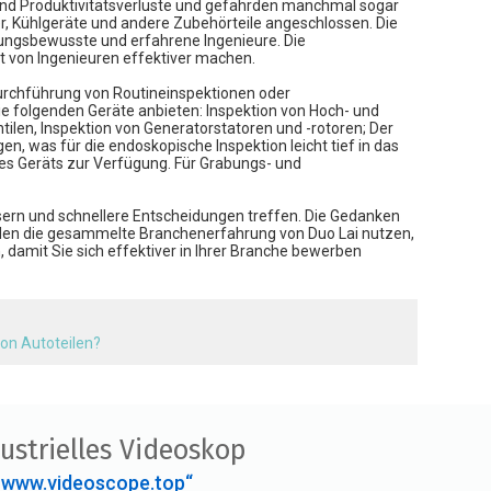
und Produktivitätsverluste und gefährden manchmal sogar
r, Kühlgeräte und andere Zubehörteile angeschlossen. Die
tungsbewusste und erfahrene Ingenieure. Die
t von Ingenieuren effektiver machen.
Durchführung von Routineinspektionen oder
die folgenden Geräte anbieten: Inspektion von Hoch- und
ilen, Inspektion von Generatorstatoren und -rotoren; Der
, was für die endoskopische Inspektion leicht tief in das
des Geräts zur Verfügung. Für Grabungs- und
sern und schnellere Entscheidungen treffen. Die Gedanken
den die gesammelte Branchenerfahrung von Duo Lai nutzen,
damit Sie sich effektiver in Ihrer Branche bewerben
von Autoteilen?
ustrielles Videoskop
„www.videoscope.top“