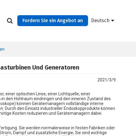
Fordern Sie ein Angebot an
Deutsch
ren
Gasturbinen Und Generatoren
2021/3/9
 einer optischen Linse, einer Lichtquelle, einer
n in den Hohlraum eindringen und den inneren Zustand des
 Endoskope) können Gerätemanagern vollständige interne
n. Durch den Einsatz industrieller Endoskopprodukte können
 unnötige Kosten reduzieren und Gerätemanagern dabei
fertigung. Sie werden normalerweise in festen Fabriken oder
 Strom, Dampf und zusätzliche Energie; Sie sind wichtige