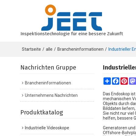
Inspektionstechnologie für eine bessere Zukunft
Startseite
/
alle
/
Brancheninformationen
/
Industrieller
Nachrichten Gruppe
Industriell
Share
Faceboo
Pint
Brancheninformationen
Das Endoskop ist 
Unternehmens Nachrichten
mechanischen Vor
Objekts durch da
Bilddaten liefer
Produktkatalog
Sie nicht nur vi
helfen, bessere 
Industrielle Videoskope
Generatoren und 
Offshore-Bohrplat