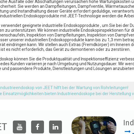
liche Ausfälle oder Abschaltungen verursachen hohe Wartungskosten 
Sicherheit. Sie werden an Dampfleitungen, Dampfventile, Wärmetausche
ung und Instandhaltung dieser Geräte erfordert geduldige, verantwor
 industriellen Endoskopprodukte mit JEET-Technologie werden die Arbei
 verwendet geeignete
industrielle Endoskopprodukte
, um Sie bei der 
en zu unterstützen. Wir können industrielle Endoskopinspektionen für 
nenschaufeln, Inspektion von Dampfleitungen, Inspektion von Dampfvent
ser unserer industriellen Endoskopprodukte kann bis zu 1,3 mm betragen
rät eindringen kann. Wir stellen auch Extras (Fremdkörper) im Inneren 
st es nicht erforderlich, das Gerät zu demontieren oder zu zerstören.
oskop können Sie die Produktqualität und Inspektionseffizienz verbes
jedes Kunden variieren je nach Umgebung und Nutzungsdauer. Wir wer
 und passendere Produkte, Dienstleistungen und Lösungen anzubieten, 
Industrieendoskop von JEET hilft bei der Wartung von Rohrleitungen!
e Einsatzmöglichkeiten bieten Industrieendoskope bei der Herstellung 
Ind
ET