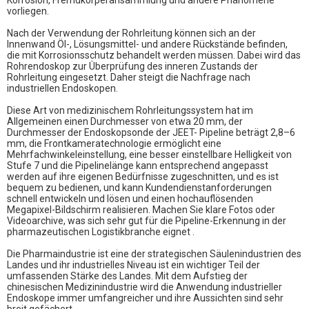
Korrosion, Fremdkörperansammlung und andere Phänomene
vorliegen.
Nach der Verwendung der Rohrleitung können sich an der
Innenwand Öl-, Lösungsmittel- und andere Rückstände befinden,
die mit Korrosionsschutz behandelt werden müssen. Dabei wird das
Rohrendoskop zur Überprüfung des inneren Zustands der
Rohrleitung eingesetzt. Daher steigt die Nachfrage nach
industriellen Endoskopen.
Diese Art von medizinischem Rohrleitungssystem hat im
Allgemeinen einen Durchmesser von etwa 20 mm, der
Durchmesser der Endoskopsonde der
JEET-
Pipeline beträgt 2,8–6
mm, die Frontkameratechnologie ermöglicht eine
Mehrfachwinkeleinstellung, eine besser einstellbare Helligkeit von
Stufe 7 und die Pipelinelänge kann entsprechend angepasst
werden auf ihre eigenen Bedürfnisse zugeschnitten, und es ist
bequem zu bedienen, und kann Kundendienstanforderungen
schnell entwickeln und lösen und einen hochauflösenden
Megapixel-Bildschirm realisieren. Machen Sie klare Fotos oder
Videoarchive, was sich sehr gut für die Pipeline-Erkennung in der
pharmazeutischen Logistikbranche eignet .
Die Pharmaindustrie ist eine der strategischen Säulenindustrien des
Landes und ihr industrielles Niveau ist ein wichtiger Teil der
umfassenden Stärke des Landes. Mit dem Aufstieg der
chinesischen Medizinindustrie wird die Anwendung industrieller
Endoskope immer umfangreicher und ihre Aussichten sind sehr