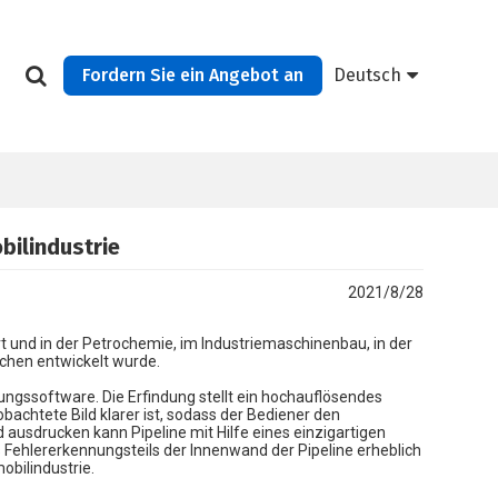
Fordern Sie ein Angebot an
Deutsch
ilindustrie
2021/8/28
t und in der Petrochemie, im Industriemaschinenbau, in der
nchen entwickelt wurde.
tungssoftware. Die Erfindung stellt ein hochauflösendes
eobachtete Bild klarer ist, sodass der Bediener den
 ausdrucken kann Pipeline mit Hilfe eines einzigartigen
 Fehlererkennungsteils der Innenwand der Pipeline erheblich
obilindustrie.