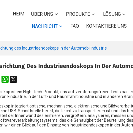
HEIM
ÜBER UNS
PRODUKTE
LÖSUNG
FAQ
KONTAKTIERE UNS
NACHRICHT
htung des Industrieendoskops in der Automobilindustrie
richtung Des Industrieendoskops In Der Automob
k
erest
Mastodon
WhatsApp
X
skop ist ein High-Tech-Produkt, das auf zerstörungsfreien Tests basier
tronikindustrie, in der Luft- und Raumfahrtindustrie und in anderen Bra
doskop
integriert optische, mechanische, elektronische und Bildverarbei
eine USB-Schnittstelle bereit, die leicht zu transportieren ist und das b
teil der Innenwand des einfrieren, vergrößern, analysieren, messen und
Softwareverarbeitungssystems, das die Genauigkeit der Beurteilung des
n wir einen Blick auf den Einsatz von Industrieendoskopen in der Autom