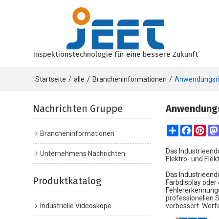
Inspektionstechnologie für eine bessere Zukunft
Startseite
/
alle
/
Brancheninformationen
/
Anwendungsric
Nachrichten Gruppe
Anwendungs
Share
Faceboo
Pint
Brancheninformationen
Das Industrieendo
Unternehmens Nachrichten
Elektro- und Elek
Das Industrieen
Produktkatalog
Farbdisplay oder 
Fehlererkennungs
professionellen 
Industrielle Videoskope
verbessert. Werfe