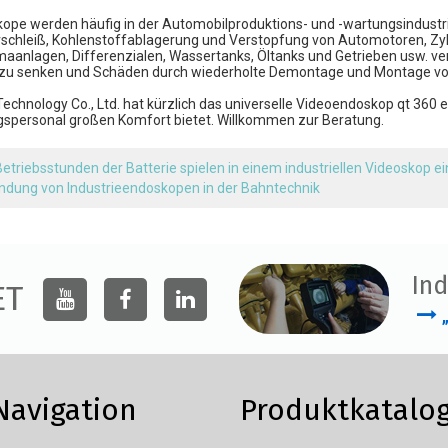
pe werden häufig in der Automobilproduktions- und -wartungsindustri
schleiß, Kohlenstoffablagerung und Verstopfung von Automotoren, Zylin
imaanlagen, Differenzialen, Wassertanks, Öltanks und Getrieben usw. ve
zu senken und Schäden durch wiederholte Demontage und Montage von
chnology Co., Ltd.
hat kürzlich das universelle Videoendoskop qt 360 en
spersonal großen Komfort bietet. Willkommen zur Beratung.
Betriebsstunden der Batterie spielen in einem industriellen Videoskop e
dung von Industrieendoskopen in der Bahntechnik
Ind
ET
Navigation
Produktkatalo