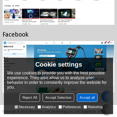
Facebook
Cookie settings
We use cookies to provide you with the best possible
experience. They also allow us to analyze user
behavior in order to constantly improve the website for
you.
Reject All
Accept Selection
Accept all
Necessary
Analytics
Preferences
Marketing
Copyright © 2026
Shenzhen Jeet Technology Co., Ltd.
Support By
BEE Cloud