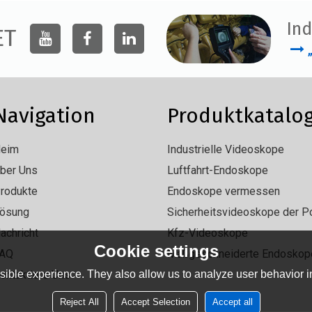
Ind
ET
Navigation
Produktkatalo
eim
Industrielle Videoskope
ber Uns
Luftfahrt-Endoskope
rodukte
Endoskope vermessen
ösung
Sicherheitsvideoskope der Po
achricht
Kfz-Videoskope
Cookie settings
AQ
Maßgeschneiderte Endoskop
ible experience. They also allow us to analyze user behavior in
ontaktiere Uns
Reject All
Accept Selection
Accept all