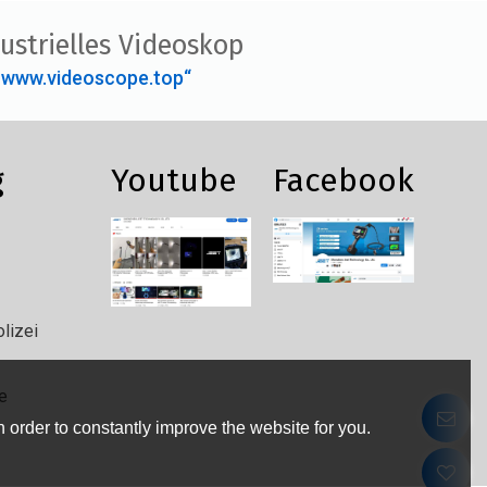
ustrielles Videoskop
„www.videoscope.top“
g
Youtube
Facebook
lizei
e
 order to constantly improve the website for you.