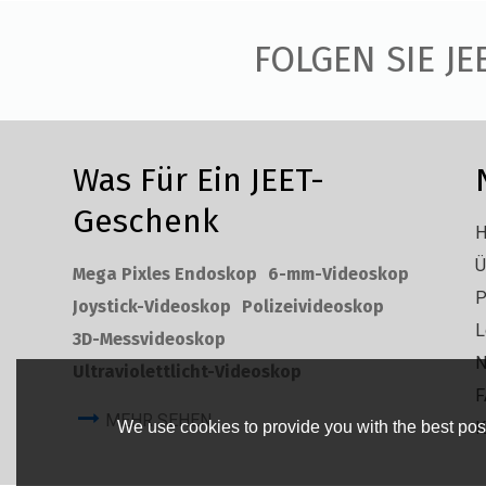
FOLGEN SIE JE
Was Für Ein JEET-
Geschenk
H
Ü
Mega Pixles Endoskop
6-mm-Videoskop
P
Joystick-Videoskop
Polizeivideoskop
L
3D-Messvideoskop
N
Ultraviolettlicht-Videoskop
F
MEHR SEHEN
We use cookies to provide you with the best poss
K