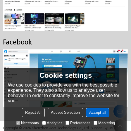
Facebook
Cookie settings
We use cookies to provide you with the best possible
experience. They also allow us to analyze user
behavior in order to constantly improve the website for
you.
Reject All
Accept Selection
Accept all
Necessary
Analytics
Preferences
Marketing
Copyright © 2026
Shenzhen Jeet Technology Co., Ltd.
Support By
BEE Cloud