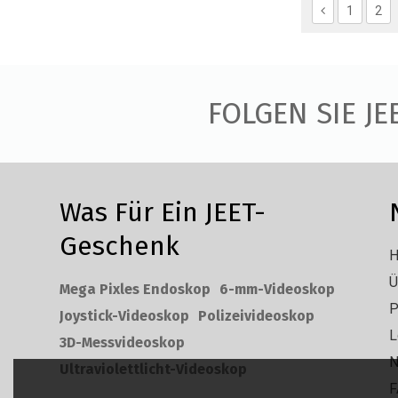
1
2
FOLGEN SIE JE
Was Für Ein JEET-
Geschenk
H
Ü
Mega Pixles Endoskop
6-mm-Videoskop
P
Joystick-Videoskop
Polizeivideoskop
L
3D-Messvideoskop
N
Ultraviolettlicht-Videoskop
F