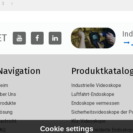
3
Ind
ET
Navigation
Produktkatalo
eim
Industrielle Videoskope
ber Uns
Luftfahrt-Endoskope
rodukte
Endoskope vermessen
ösung
Sicherheitsvideoskope der Po
achricht
Kfz-Videoskope
Cookie settings
AQ
Maßgeschneiderte Endoskop