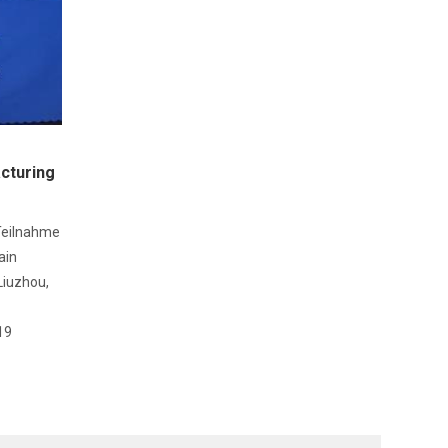
cturing
 Teilnahme
ain
Liuzhou,
19