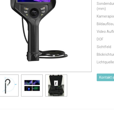
Sondendu
(mm)
Kamerapix
Bildauflös
Video Auf
DOF
Sichtfeld
Blickricht
Lichtquelle
Kontakt 