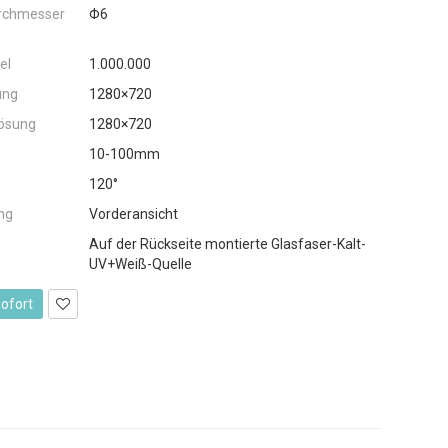
rchmesser
Φ6
el
1.000.000
ung
1280×720
lösung
1280×720
10-100mm
120°
ung
Vorderansicht
Auf der Rückseite montierte Glasfaser-Kalt-
UV+Weiß-Quelle
sofort