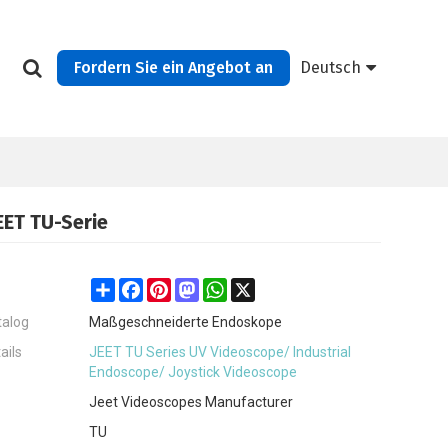
Fordern Sie ein Angebot an
Deutsch
ET TU-Serie
Share
Facebook
Pinterest
Mastodon
WhatsApp
X
talog
Maßgeschneiderte Endoskope
ails
JEET TU Series UV Videoscope/ Industrial
Endoscope/ Joystick Videoscope
Jeet Videoscopes Manufacturer
TU