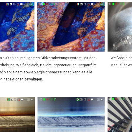
are -
Starkes intelligentes Bildverarbeitungssystem: Mit den
Weißabgleich
rdrehung, Weißabgleich, Belichtungssteuerung, Negativfilm
Manueller We
nd Verkleinern sowie Vergleichsmessungen kann es alle
er Inspektionen bewältigen.