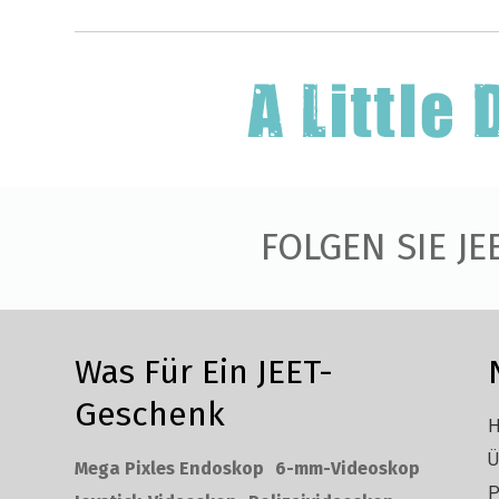
FOLGEN SIE JE
Was Für Ein JEET-
Geschenk
H
Ü
Mega Pixles Endoskop
6-mm-Videoskop
P