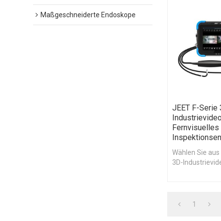
Maßgeschneiderte Endoskope
JEET F-Serie
Industrievide
Fernvisuelles
Inspektionse
Wählen Sie aus 
3D-Industrievi
tragbare Bildg
1