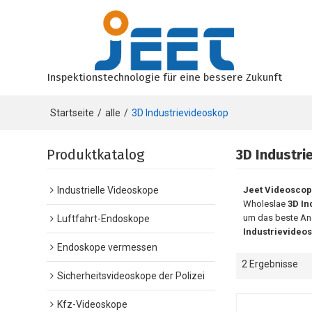
Inspektionstechnologie für eine bessere Zukunft
Startseite
/
alle
/
3D Industrievideoskop
Produktkatalog
3D Industri
Industrielle Videoskope
Jeet Videosco
Wholeslae
3D In
um das beste An
Luftfahrt-Endoskope
Industrievideo
Endoskope vermessen
2 Ergebnisse
Sicherheitsvideoskope der Polizei
Kfz-Videoskope