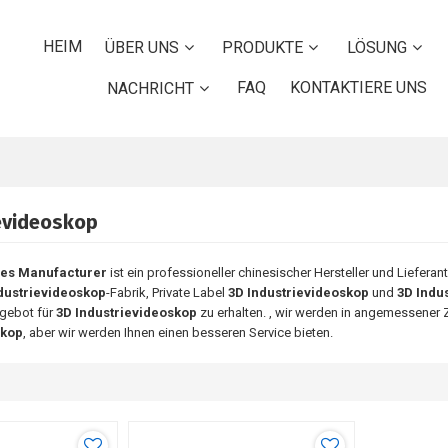
HEIM
ÜBER UNS
PRODUKTE
LÖSUNG
FAQ
KONTAKTIERE UNS
NACHRICHT
evideoskop
pes Manufacturer
ist ein professioneller chinesischer Hersteller und Lieferan
dustrievideoskop
-Fabrik, Private Label
3D Industrievideoskop
und
3D Indu
gebot für
3D Industrievideoskop
zu erhalten. , wir werden in angemessener Ze
skop
, aber wir werden Ihnen einen besseren Service bieten.