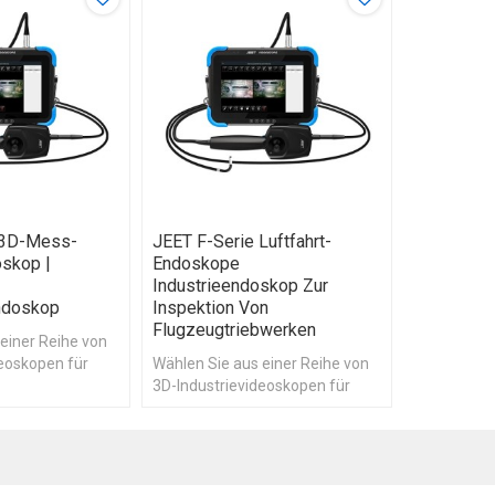
 3D-Mess-
JEET F-Serie Luftfahrt-
oskop |
Endoskope
Industrieendoskop Zur
ndoskop
Inspektion Von
Flugzeugtriebwerken
einer Reihe von
deoskopen für
Wählen Sie aus einer Reihe von
ebung von JEET.
3D-Industrievideoskopen für
tragbare Bildgebung von JEET.