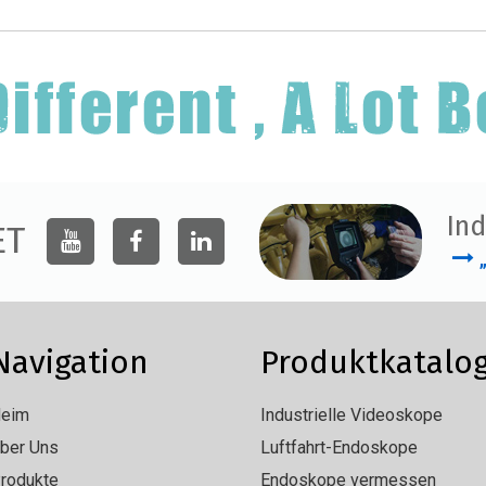
Ind
ET
Navigation
Produktkatalo
eim
Industrielle Videoskope
ber Uns
Luftfahrt-Endoskope
rodukte
Endoskope vermessen