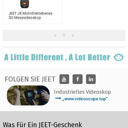
JEET JX Motorbetriebenes
3D-Messvideoskop
1
FOLGEN SIE JEET
Industrielles Videoskop
„www.videoscope.top“
Was Für Ein JEET-Geschenk