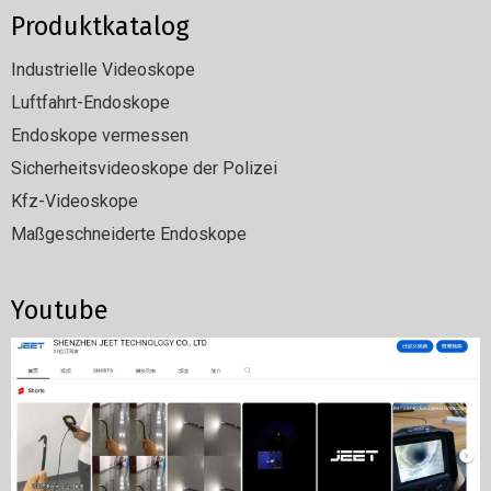
Produktkatalog
Industrielle Videoskope
Luftfahrt-Endoskope
Endoskope vermessen
Sicherheitsvideoskope der Polizei
Kfz-Videoskope
Maßgeschneiderte Endoskope
Youtube