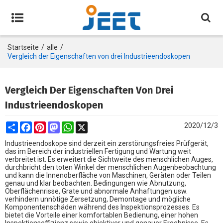
Startseite
/
alle
/
Vergleich der Eigenschaften von drei Industrieendoskopen
Vergleich Der Eigenschaften Von Drei
Industrieendoskopen
Share
Facebook
Pinterest
Mastodon
WhatsApp
X
2020/12/3
Industrieendoskope sind derzeit ein zerstörungsfreies Prüfgerät,
das im Bereich der industriellen Fertigung und Wartung weit
verbreitet ist. Es erweitert die Sichtweite des menschlichen Auges,
durchbricht den toten Winkel der menschlichen Augenbeobachtung
und kann die Innenoberfläche von Maschinen, Geräten oder Teilen
genau und klar beobachten. Bedingungen wie Abnutzung,
Oberflächenrisse, Grate und abnormale Anhaftungen usw.
verhindern unnötige Zersetzung, Demontage und mögliche
Komponentenschäden während des Inspektionsprozesses. Es
bietet die Vorteile einer komfortablen Bedienung, einer hohen