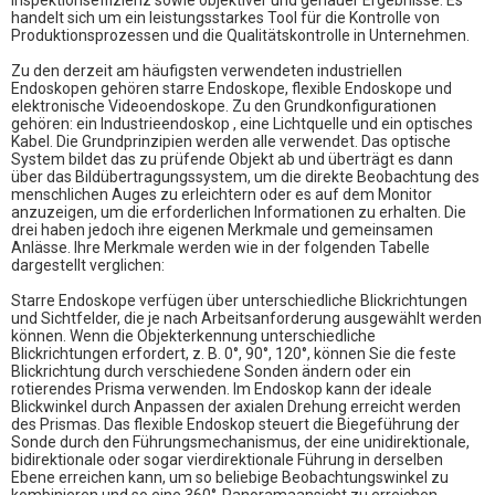
Inspektionseffizienz sowie objektiver und genauer Ergebnisse. Es
handelt sich um ein leistungsstarkes Tool für die Kontrolle von
Produktionsprozessen und die Qualitätskontrolle in Unternehmen.
Zu den derzeit am häufigsten verwendeten industriellen
Endoskopen gehören starre Endoskope, flexible Endoskope und
elektronische Videoendoskope. Zu den Grundkonfigurationen
gehören: ein
Industrieendoskop
, eine Lichtquelle und ein optisches
Kabel. Die Grundprinzipien werden alle verwendet. Das optische
System bildet das zu prüfende Objekt ab und überträgt es dann
über das Bildübertragungssystem, um die direkte Beobachtung des
menschlichen Auges zu erleichtern oder es auf dem Monitor
anzuzeigen, um die erforderlichen Informationen zu erhalten. Die
drei haben jedoch ihre eigenen Merkmale und gemeinsamen
Anlässe. Ihre Merkmale werden wie in der folgenden Tabelle
dargestellt verglichen:
Starre Endoskope verfügen über unterschiedliche Blickrichtungen
und Sichtfelder, die je nach Arbeitsanforderung ausgewählt werden
können. Wenn die Objekterkennung unterschiedliche
Blickrichtungen erfordert, z. B. 0°, 90°, 120°, können Sie die feste
Blickrichtung durch verschiedene Sonden ändern oder ein
rotierendes Prisma verwenden. Im Endoskop kann der ideale
Blickwinkel durch Anpassen der axialen Drehung erreicht werden
des Prismas. Das flexible Endoskop steuert die Biegeführung der
Sonde durch den Führungsmechanismus, der eine unidirektionale,
bidirektionale oder sogar vierdirektionale Führung in derselben
Ebene erreichen kann, um so beliebige Beobachtungswinkel zu