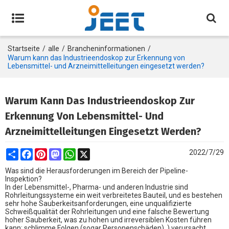
Startseite
/
alle
/
Brancheninformationen
/
Warum kann das Industrieendoskop zur Erkennung von
Lebensmittel- und Arzneimittelleitungen eingesetzt werden?
Warum Kann Das Industrieendoskop Zur
Erkennung Von Lebensmittel- Und
Arzneimittelleitungen Eingesetzt Werden?
Share
Facebook
Pinterest
Mastodon
WhatsApp
X
2022/7/29
Was sind die Herausforderungen im Bereich der Pipeline-
Inspektion?
In der Lebensmittel-, Pharma- und anderen Industrie sind
Rohrleitungssysteme ein weit verbreitetes Bauteil, und es bestehen
sehr hohe Sauberkeitsanforderungen, eine unqualifizierte
Schweißqualität der Rohrleitungen und eine falsche Bewertung
hoher Sauberkeit, was zu hohen und irreversiblen Kosten führen
kann: schlimme Folgen (sogar Personenschäden). ) verursacht