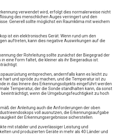
Erkennung verwendet wird, erfolgt dies normalerweise nicht
 Auflösung des menschlichen Auges verringert und den
isse. Generell sollte möglichst ein Raumklima mit weichem
kop ist ein elektronisches Gerät. Wenn rund um den
en auftreten, kann dies negative Auswirkungen auf die
rkennung der Rohrleitung sollte zunächst der Biegegrad der
ine Form faltet, die kleiner als ihr Biegeradius ist.
trächtigt.
pausrüstung entsprechen, andernfalls kann es leicht zu
e hart und spröde zu machen, und die Temperatur ist zu
nde in das Innere des Erkennungsobjekts eingeführt werden
imale Temperatur, der die Sonde standhalten kann, da sonst
s beeinträchtigt, wenn die Umgebungsfeuchtigkeit zu hoch
emäß der Anleitung auch die Anforderungen der oben
ndustrieendoskops voll ausnutzen, die Erkennungsaufgabe
nauigkeit der Erkennungsergebnisse sicherstellen.
te mit stabiler und zuverlässiger Leistung und
elten und produzierten Geräte in mehr als 40 Länder und