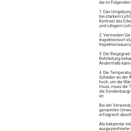
die im Folgenden
1. Das Umgebungs
bei starkem Licht
Kontrast des Erk
und ruhigem Lich
2. Vermeiden Sie
Inspektionsort s
Inspektionsausrü
3. Der Biegegrad 
Rohrleitung bekan
Andernfalls kann
4. Die Temperatu
Schäden an der A
hoch, um die Wär
muss, muss die T
die Sondenbaugru
ist.
Bei der Verwend
genannten Umwelt
erfolgreich absc
Als bekannter inl
ausgezeichneter 