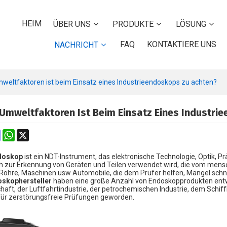
HEIM
ÜBER UNS
PRODUKTE
LÖSUNG
FAQ
KONTAKTIERE UNS
NACHRICHT
weltfaktoren ist beim Einsatz eines Industrieendoskops zu achten?
Umweltfaktoren Ist Beim Einsatz Eines Industri
k
erest
Mastodon
WhatsApp
X
ndoskop
ist ein NDT-Instrument, das elektronische Technologie, Optik, 
h zur Erkennung von Geräten und Teilen verwendet wird, die vom mens
 Rohre, Maschinen usw Automobile, die dem Prüfer helfen, Mängel schnel
doskophersteller
haben eine große Anzahl von Endoskopprodukten entwi
chaft, der Luftfahrtindustrie, der petrochemischen Industrie, dem Schi
ür zerstörungsfreie Prüfungen geworden.