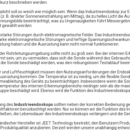
 kurz beschrieben werden.
licht soll so weich wie möglich sein. Wenn das Industrieendoskop zur 
 (z. B. direkter Sonneneinstrahlung am Mittag), da zu helles Licht die
ennungsbilds beeinträchtigt, was zu Ungenauigkeiten führt Messergebn
t gewählt werden.
 starke Störungen durch elektromagnetische Felder. Das Industrieendos
tarke elektromagnetische Störungen und heftige Spannungsschwankung
stung haben und die Ausrüstung kann nicht normal funktionieren.
der Rohrleitungsumgebung sollte nicht zu groß sein. Bei der internen E
nt sein, um zu vermeiden, dass sich die Sonde während des Gebrauchs in e
 die Sonde beschädigt werden, was den reibungslosen Testablauf beein
r und Luftfeuchtigkeit müssen den Nutzungsanforderungen der Endosko
usrüstung kommen. Die Temperatur ist zu niedrig, um die flexible Sond
meableitung des Geräts zu beeinträchtigen. Insbesondere wenn die So
emperatur des internen Erkennungsbereichs niedriger sein als die max
ppe beschädigt wird. Ebenso wird die Funktion des Industrieendoskop
ung des
Industrieendoskops
sollten neben der korrekten Bedienung g
faktoren berücksichtigt werden. Nur so können wir die Funktion des I
hließen, die Lebensdauer des Industrieendoskops verlängern und die Ge
ändischer Hersteller ist
JEET Technology
bestrebt, den Benutzern Produk
Produktqualität anzubieten. Derzeit werden unsere unabhängig entwick