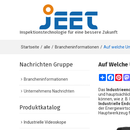
Inspektionstechnologie für eine bessere Zukunft
Startseite
/
alle
/
Brancheninformationen
/
Auf welche Um
Nachrichten Gruppe
Auf Welche 
Share
Faceboo
Pint
Brancheninformationen
Das
Industriee
Unternehmens Nachrichten
und hauptsächlic
können, wie z. B.
Industrielle En
Produktkatalog
der Energiewirts
Hauptwerkzeug f
Industrielle Videoskope