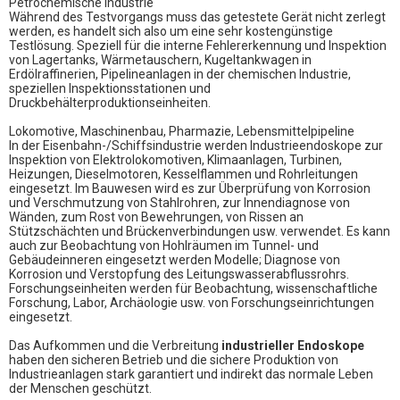
Petrochemische Industrie
Während des Testvorgangs muss das getestete Gerät nicht zerlegt
werden, es handelt sich also um eine sehr kostengünstige
Testlösung. Speziell für die interne Fehlererkennung und Inspektion
von Lagertanks, Wärmetauschern, Kugeltankwagen in
Erdölraffinerien, Pipelineanlagen in der chemischen Industrie,
speziellen Inspektionsstationen und
Druckbehälterproduktionseinheiten.
Lokomotive, Maschinenbau, Pharmazie, Lebensmittelpipeline
In der Eisenbahn-/Schiffsindustrie werden Industrieendoskope zur
Inspektion von Elektrolokomotiven, Klimaanlagen, Turbinen,
Heizungen, Dieselmotoren, Kesselflammen und Rohrleitungen
eingesetzt. Im Bauwesen wird es zur Überprüfung von Korrosion
und Verschmutzung von Stahlrohren, zur Innendiagnose von
Wänden, zum Rost von Bewehrungen, von Rissen an
Stützschächten und Brückenverbindungen usw. verwendet. Es kann
auch zur Beobachtung von Hohlräumen im Tunnel- und
Gebäudeinneren eingesetzt werden Modelle; Diagnose von
Korrosion und Verstopfung des Leitungswasserabflussrohrs.
Forschungseinheiten werden für Beobachtung, wissenschaftliche
Forschung, Labor, Archäologie usw. von Forschungseinrichtungen
eingesetzt.
Das Aufkommen und die Verbreitung
industrieller Endoskope
haben den sicheren Betrieb und die sichere Produktion von
Industrieanlagen stark garantiert und indirekt das normale Leben
der Menschen geschützt.