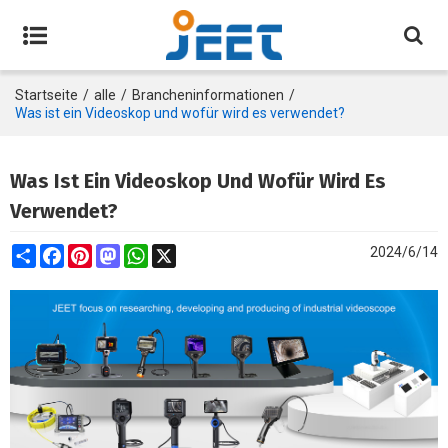
Startseite
/
alle
/
Brancheninformationen
/
Was ist ein Videoskop und wofür wird es verwendet?
Was Ist Ein Videoskop Und Wofür Wird Es
Verwendet?
Share
Facebook
Pinterest
Mastodon
WhatsApp
X
2024/6/14