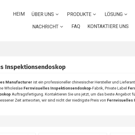
HEIM
ÜBER UNS
PRODUKTE
LÖSUNG
FAQ
KONTAKTIERE UNS
NACHRICHT
les Inspektionsendoskop
pes Manufacturer
ist ein professioneller chinesischer Hersteller und Lieferan
he Wholeslae
Fernvisuelles Inspektionsendoskop
-Fabrik, Private Label
Fer
doskop
Auftragsfertigung. Kontaktieren Sie uns jetzt, um das beste Angebot f
ssener Zeit antworten, wir sind nicht der niedrigste Preis von
Fernvisuelles