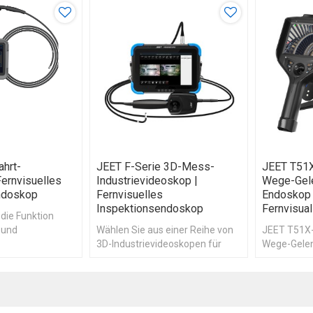
ahrt-
JEET F-Serie 3D-Mess-
JEET T51X
ernvisuelles
Industrievideoskop |
Wege-Gel
ndoskop
Fernvisuelles
Endoskop 
Inspektionsendoskop
Fernvisual
 die Funktion
 und
Wählen Sie aus einer Reihe von
JEET T51X-
lobalen
3D-Industrievideoskopen für
Wege-Gelen
dem 3D-
tragbare Bildgebung von JEET.
Joystick-V
rung und 3D-
zur Fernvis
iert werden