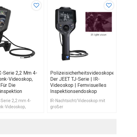
-Serie 2,2 Mm 4-
Polizeisicherheitsvideoskope
enk-Videoskop,
Der JEET TJ-Serie | IR-
Für Die
Videoskop | Fernvisuelles
inspektion
Inspektionsendoskop
Serie 2,2 mm 4-
IR-Nachtsicht/Videoskop mit
k-Videoskop,
großer
ideoskop, Endoskop
Betrachtungsdistanz/tragbares
ualinspektion
Videoskop