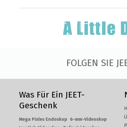
FOLGEN SIE JE
Was Für Ein JEET-
Geschenk
H
Ü
Mega Pixles Endoskop
6-mm-Videoskop
P