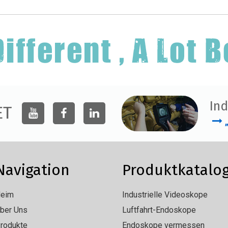
Ind
ET
Navigation
Produktkatalo
eim
Industrielle Videoskope
ber Uns
Luftfahrt-Endoskope
rodukte
Endoskope vermessen