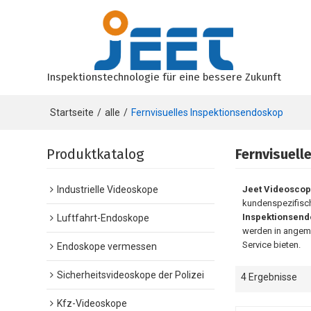
Inspektionstechnologie für eine bessere Zukunft
Startseite
/
alle
/
Fernvisuelles Inspektionsendoskop
Produktkatalog
Fernvisuel
Industrielle Videoskope
Jeet Videosco
kundenspezifisc
Inspektionsen
Luftfahrt-Endoskope
werden in angeme
Service bieten.
Endoskope vermessen
Sicherheitsvideoskope der Polizei
4 Ergebnisse
Kfz-Videoskope