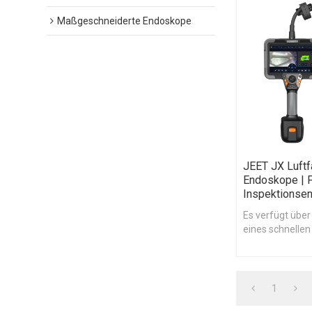
Maßgeschneiderte Endoskope
JEET JX Luftf
Endoskope | F
Inspektionse
Es verfügt über
eines schnellen
hochpräzisen g
Scannens, mit 
Wolkenmodellie
Messung realis
1
können.